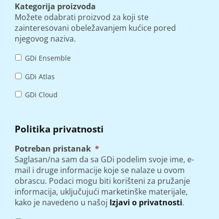
Kategorija proizvoda
Možete odabrati proizvod za koji ste
zainteresovani obeležavanjem kućice pored
njegovog naziva.
GDi Ensemble
GDi Atlas
GDi Cloud
Politika privatnosti
Potreban pristanak
*
Saglasan/na sam da sa GDi podelim svoje ime, e-
mail i druge informacije koje se nalaze u ovom
obrascu. Podaci mogu biti korišteni za pružanje
informacija, uključujući marketinške materijale,
kako je navedeno u našoj
Izjavi o privatnosti
.