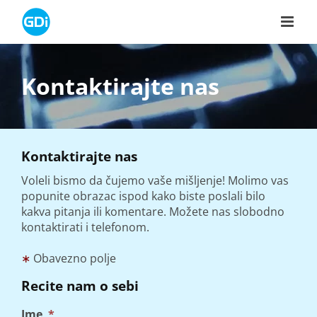
Skip
to
content
Kontaktirajte nas
Kontaktirajte nas
Voleli bismo da čujemo vaše mišljenje! Molimo vas
popunite obrazac ispod kako biste poslali bilo
kakva pitanja ili komentare. Možete nas slobodno
kontaktirati i telefonom.
∗
Obavezno polje
Recite nam o sebi
Ime
*