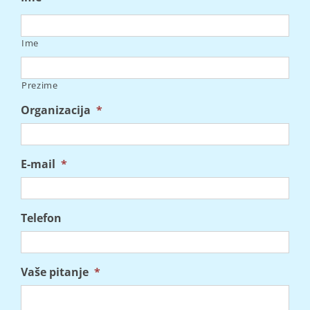
Ime
Prezime
Organizacija
*
E-mail
*
Telefon
Vaše pitanje
*